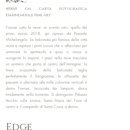
40x60 cm, carta fotografica
Hahnemühle Fine Art
Firenze sotto la neve: un evento raro, quello del
primo marzo 2018, qui ripreso da Piazzale
Michelangelo. La balconata più famosa della città
inizia a ospitare i primi curiosi che si affacciano per
ammirare lo spettacolo e quasi si riesce a
scorgerne lo stupore. I passi nella neve tracciano
un sentiero che porta al centro dell’immagine, la
linea orizzontale della balconata taglia
perfettamente il fotogramma, le silhouette dei
passanti si alternano alle mille colonnine verticali e
dietro Firenze, incrociata dai lampioni, sbuca
timidamente nella tormenta. Si distinguono Palazzo
Vecchio sulla sinistra, Santa Maria del Fiore al
centro e il campanile di Santa Croce a destra.
Edge