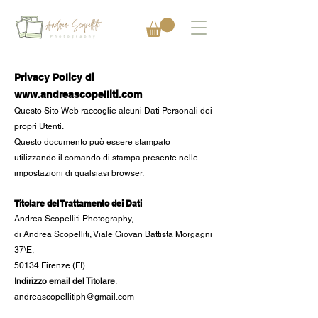
Privacy Policy di
www.andreascopelliti.com
Questo Sito Web raccoglie alcuni Dati Personali dei
propri Utenti.
Questo documento può ess
ere stampato
utilizzando il comando di stampa presente nelle
impostazioni di qualsiasi browser.
Titolare del Trattamento de
i Dati
Andrea Scopelliti Photograp
hy,
di Andrea Scopelliti,
Viale Giovan Battista
Morgagni
37\E,
50134 Firenze (FI)
Indirizzo email del Titolare
:
andreascopellitiph@gmail.com