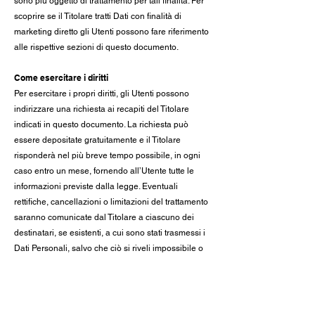
sono più oggetto di trattamento per tali finalità. Per
scoprire se il Titolare tratti Dati con finalità di
marketing diretto gli Utenti possono fare riferimento
alle rispettive sezioni di questo documento.
Come esercitare i diritti
Per esercitare i propri diritti, gli Utenti possono
indirizzare una richiesta ai recapiti del Titolare
indicati in questo documento. La richiesta può
essere depositate gratuitamente e il Titolare
risponderà nel più breve tempo possibile, in ogni
caso entro un mese, fornendo all’Utente tutte le
informazioni previste dalla legge. Eventuali
rettifiche, cancellazioni o limitazioni del trattamento
saranno comunicate dal Titolare a ciascuno dei
destinatari, se esistenti, a cui sono stati trasmessi i
Dati Personali, salvo che ciò si riveli impossibile o
implichi uno sforzo sproporzionato. Il Titolare
comunica all'Utente tali destinatari qualora egli lo
richieda.